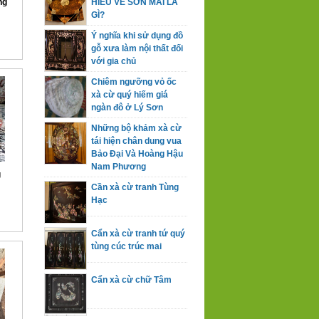
ng
HIỂU VỀ SƠN MÀI LÀ
GÌ?
Ý nghĩa khi sử dụng đồ
gỗ xưa làm nội thất đối
với gia chủ
Chiêm ngưỡng vỏ ốc
xà cừ quý hiếm giá
ngàn đô ở Lý Sơn
Những bộ khảm xà cừ
tái hiện chân dung vua
Bảo Đại Và Hoàng Hậu
Nam Phương
g
Cần xà cừ tranh Tùng
Hạc
Cẩn xà cừ tranh tứ quý
tùng cúc trúc mai
Cẩn xà cừ chữ Tâm