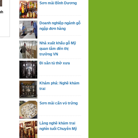
Sơn mài Bình Dương
nh
Doanh nghiệp ngành gỗ
ngập đơn hàng
Nhà xuất khẩu gỗ Mỹ
quan tâm đến thị
trường VN
Đi săn tủ thờ xưa
Khám phá: Nghề khảm
trai
Sơn mài cẩn vỏ trứng
Làng nghề khảm trai
nghìn tuổi Chuyên Mỹ