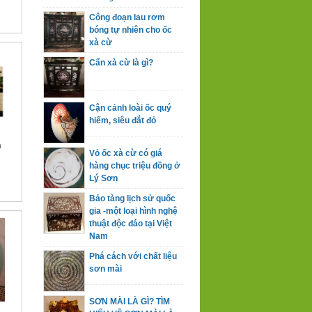
Công đoạn lau rơm
bóng tự nhiên cho ốc
xà cừ
Cẩn xà cừ là gì?
Cận cảnh loài ốc quý
hiếm, siêu đắt đỏ
n
Vỏ ốc xà cừ có giá
hàng chục triệu đồng ở
Lý Sơn
Bảo tàng lịch sử quốc
gia -một loại hình nghệ
thuật độc đáo tại Việt
Nam
Phá cách với chất liệu
sơn mài
SƠN MÀI LÀ GÌ? TÌM