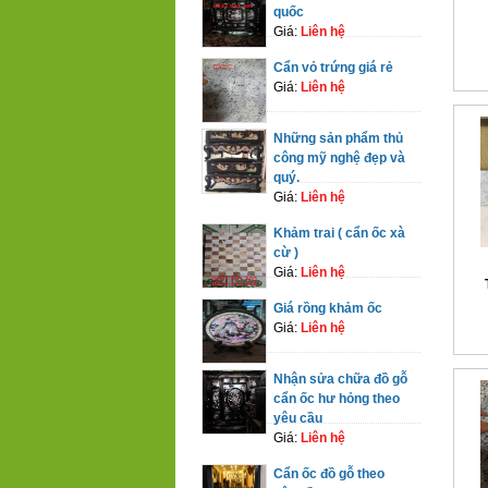
quốc
Giá:
Liên hệ
Cẩn vỏ trứng giá rẻ
Giá:
Liên hệ
Những sản phẩm thủ
công mỹ nghệ đẹp và
quý.
Giá:
Liên hệ
Khảm trai ( cẩn ốc xà
cừ )
Giá:
Liên hệ
Giá rồng khảm ốc
Giá:
Liên hệ
Nhận sửa chữa đồ gỗ
cẩn ốc hư hỏng theo
yêu cầu
Giá:
Liên hệ
Cẩn ốc đồ gỗ theo