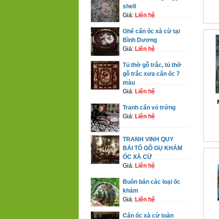
shell
Giá:
Liên hệ
Ghế cẩn ốc xà cừ tại
Bình Dương
Giá:
Liên hệ
Tủ thờ gỗ trắc, tủ thờ
gỗ trắc xưa cẩn ốc 7
màu
Giá:
Liên hệ
Tranh cẩn vỏ trứng
Giá:
Liên hệ
TRANH VINH QUY
BÁI TỔ GỖ GỤ KHẢM
ỐC XÀ CỪ
Giá:
Liên hệ
Buôn bán các loại ốc
khảm
Giá:
Liên hệ
Cẩn ốc xà cừ toàn