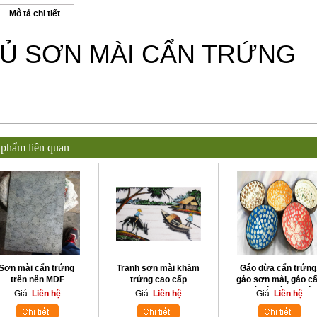
Mô tả chi tiết
Ủ SƠN MÀI CẨN TRỨNG
 phẩm liên quan
Sơn mài cẩn trứng
Tranh sơn mài khảm
Gáo dừa cẩn trứng
trên nên MDF
trứng cao cấp
gáo sơn mài, gáo c
ốc xà cừ dùng nhún
Giá:
Liên hệ
Giá:
Liên hệ
Giá:
Liên hệ
móng tay làm nail,
trang trí nữ trang