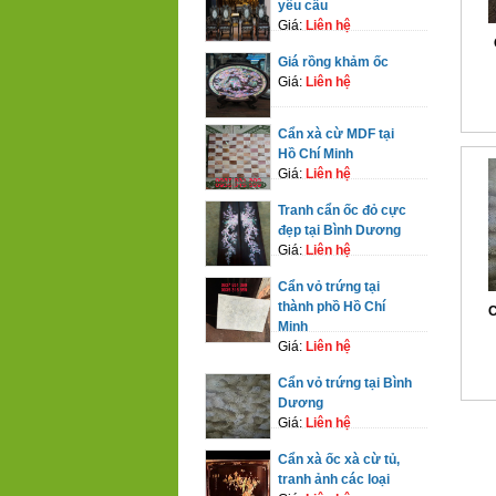
yêu cầu
Giá:
Liên hệ
Giá rồng khảm ốc
Giá:
Liên hệ
Cẩn xà cừ MDF tại
Hồ Chí Minh
Giá:
Liên hệ
Tranh cẩn ốc đỏ cực
đẹp tại Bình Dương
Giá:
Liên hệ
Cẩn vỏ trứng tại
thành phồ Hồ Chí
C
Minh
Giá:
Liên hệ
Cẩn vỏ trứng tại Bình
Dương
Giá:
Liên hệ
Cẩn xà ốc xà cừ tủ,
tranh ảnh các loại