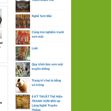
Tranh kham trai
Nghề Sơn Mài
Cùng trải nghiệm tranh
sơn mài
ai
a
Loài
Quy trình làm sơn mài
truyền thống
Trang trí chai lọ bằng
vỏ trứng
8 KỸ THUẬT Thể Hiện
TRANH SƠN MÀI tại
àm
Làng Nghề Truyền
Thống