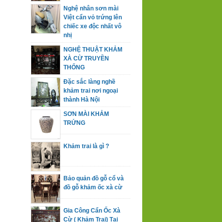
Nghệ nhân sơn mài
Việt cẩn vỏ trứng lên
chiếc xe độc nhất vô
nhị
NGHỆ THUẬT KHẢM
XÀ CỪ TRUYỀN
THỐNG
Đặc sắc làng nghề
khảm trai nơi ngoại
thành Hà Nội
SƠN MÀI KHẢM
TRỨNG
Khảm trai là gì ?
Bảo quản đồ gỗ cổ và
đồ gỗ khảm ốc xà cừ
Gia Công Cẩn Ốc Xà
Cừ ( Khảm Trai) Tại