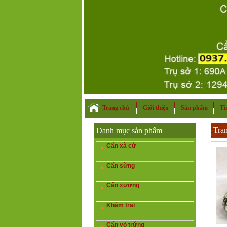
Trang chủ
Giới thiệu
Sản phẩm
Ti
Tra
Danh mục sản phẩm
Cẩn xà cừ
Cẩn sừng
Cẩn xương
Khảm trai
Cẩn vỏ trứng