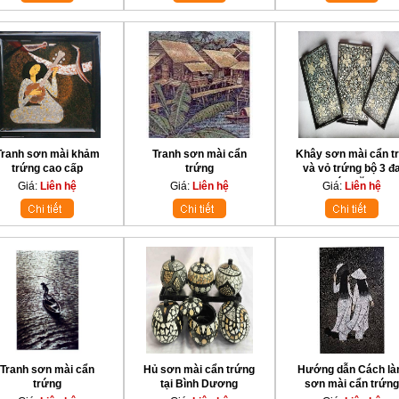
Tranh sơn mài khảm
Tranh sơn mài cẩn
Khây sơn mài cẩn tr
trứng cao cấp
trứng
và vỏ trứng bộ 3 đ
chức năng.
Giá:
Liên hệ
Giá:
Liên hệ
Giá:
Liên hệ
Tranh sơn mài cẩn
Hủ sơn mài cẩn trứng
Hướng dẫn Cách l
trứng
tại Bình Dương
sơn mài cẩn trứng