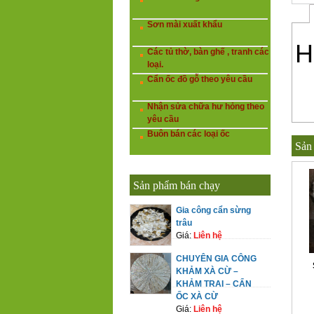
Sơn mài xuất khẩu
H
Các tủ thờ, bàn ghế , tranh các
loại.
Cẩn ốc đồ gỗ theo yêu cầu
Nhận sửa chữa hư hỏng theo
yêu cầu
Buôn bán các loại ốc
Sản
Sản phẩm bán chạy
Gia công cẩn sừng
trâu
Giá:
Liên hệ
CHUYÊN GIA CÔNG
KHẢM XÀ CỪ –
KHẢM TRAI – CẨN
ỐC XÀ CỪ
Giá:
Liên hệ