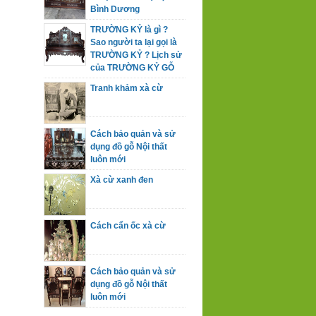
Bình Dương
TRƯỜNG KỶ là gì ?
Sao người ta lại gọi là
TRƯỜNG KỶ ? Lịch sử
của TRƯỜNG KỶ GỖ
Tranh khảm xà cừ
Cách bảo quản và sử
dụng đồ gỗ Nội thất
luôn mới
Xà cừ xanh đen
Cách cẩn ốc xà cừ
Cách bảo quản và sử
dụng đồ gỗ Nội thất
luôn mới