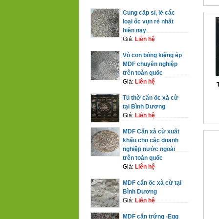
Cung cấp sỉ, lẻ các
loại ốc vụn rẻ nhất
hiện nay
Giá:
Liên hệ
Vỏ con bóng kiếng ép
MDF chuyên nghiệp
trên toàn quốc
Giá:
Liên hệ
Tủ thờ cẩn ốc xà cừ
tại Bình Dương
Giá:
Liên hệ
MDF Cẩn xà cừ xuất
khẩu cho các doanh
nghiệp nước ngoài
trên toàn quốc
Giá:
Liên hệ
MDF cẩn ốc xà cừ tại
Bình Dương
Giá:
Liên hệ
MDF cẩn trứng -Egg