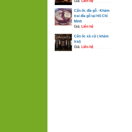
Giá:
Liên hệ
Cẩn ốc đĩa gỗ - Khảm
trai đĩa gỗ tại Hồ Chí
Minh
Giá:
Liên hệ
Cẩn ốc xà cừ ( khảm
trai)
Giá:
Liên hệ