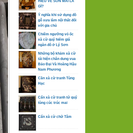
HIỂU VỀ SƠN MÀI LÀ
GÌ?
Ý nghĩa khi sử dụng đồ
gỗ xưa làm nội thất đối
với gia chủ
Chiêm ngưỡng vỏ ốc
xà cừ quý hiếm giá
ngàn đô ở Lý Sơn
Những bộ khảm xà cừ
tái hiện chân dung vua
Bảo Đại Và Hoàng Hậu
Nam Phương
Cần xà cừ tranh Tùng
Hạc
Cẩn xà cừ tranh tứ quý
tùng cúc trúc mai
Cẩn xà cừ chữ Tâm