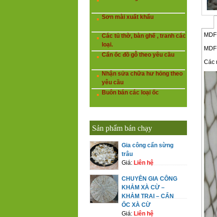
Sơn mài xuất khẩu
MDF 
Các tủ thờ, bàn ghế , tranh các
loại.
MDF 
Cẩn ốc đồ gỗ theo yêu cầu
Các 
Nhận sửa chữa hư hỏng theo
yêu cầu
Buôn bán các loại ốc
Sản phẩm bán chạy
Gia công cẩn sừng
trâu
Giá:
Liên hệ
CHUYÊN GIA CÔNG
KHẢM XÀ CỪ –
KHẢM TRAI – CẨN
ỐC XÀ CỪ
Giá:
Liên hệ