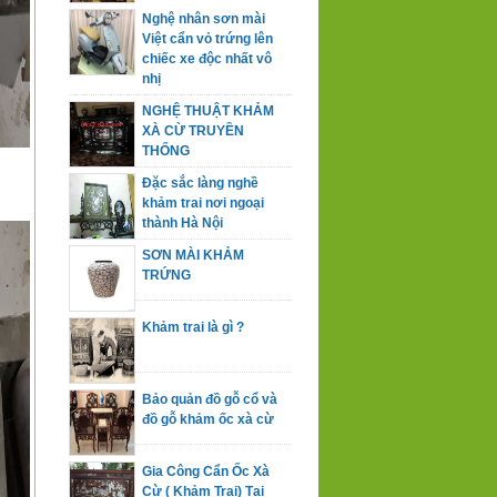
Nghệ nhân sơn mài
Việt cẩn vỏ trứng lên
chiếc xe độc nhất vô
nhị
NGHỆ THUẬT KHẢM
XÀ CỪ TRUYỀN
THỐNG
Đặc sắc làng nghề
khảm trai nơi ngoại
thành Hà Nội
SƠN MÀI KHẢM
TRỨNG
Khảm trai là gì ?
Bảo quản đồ gỗ cổ và
đồ gỗ khảm ốc xà cừ
Gia Công Cẩn Ốc Xà
Cừ ( Khảm Trai) Tại