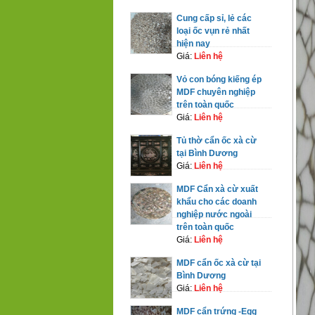
Cung cấp sỉ, lẻ các
loại ốc vụn rẻ nhất
hiện nay
Giá:
Liên hệ
Vỏ con bóng kiếng ép
MDF chuyên nghiệp
trên toàn quốc
Giá:
Liên hệ
Tủ thờ cẩn ốc xà cừ
tại Bình Dương
Giá:
Liên hệ
MDF Cẩn xà cừ xuất
khẩu cho các doanh
nghiệp nước ngoài
trên toàn quốc
Giá:
Liên hệ
MDF cẩn ốc xà cừ tại
Bình Dương
Giá:
Liên hệ
MDF cẩn trứng -Egg