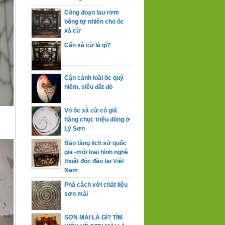
Công đoạn lau rơm
bóng tự nhiên cho ốc
xà cừ
Cẩn xà cừ là gì?
Cận cảnh loài ốc quý
hiếm, siêu đắt đỏ
Vỏ ốc xà cừ có giá
hàng chục triệu đồng ở
Lý Sơn
Bảo tàng lịch sử quốc
gia -một loại hình nghệ
thuật độc đáo tại Việt
Nam
Phá cách với chất liệu
sơn mài
SƠN MÀI LÀ GÌ? TÌM