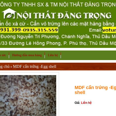
n tức
Hướng dẫn mua hàng
Liên hệ
ng chủ
MDF cẩn trứng -Egg shell
»
MDF cẩn trứng -E
shell
Giá
:
Liên hệ