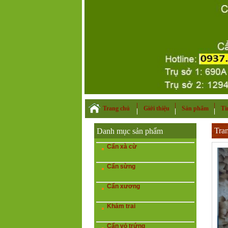
Trang chủ
Giới thiệu
Sản phẩm
Ti
Tra
Danh mục sản phẩm
Cẩn xà cừ
Cẩn sừng
Cẩn xương
Khảm trai
Cẩn vỏ trứng