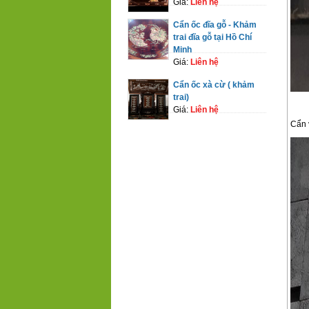
Giá:
Liên hệ
Cẩn ốc đĩa gỗ - Khảm
trai đĩa gỗ tại Hồ Chí
Minh
Giá:
Liên hệ
Cẩn ốc xà cừ ( khảm
trai)
Giá:
Liên hệ
Cẩn 