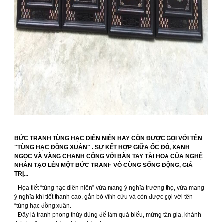
BỨC TRANH TÙNG HẠC DIÊN NIÊN HAY CÒN ĐƯỢC GỌI VỚI TÊN
"TÙNG HẠC ĐỒNG XUÂN" . SỰ KẾT HỢP GIỮA ỐC ĐỎ, XANH
NGỌC VÀ VÀNG CHANH CỘNG VỚI BÀN TAY TÀI HOA CỦA NGHỆ
NHÂN TẠO LÊN MỘT BỨC TRANH VÔ CÙNG SỐNG ĐỘNG, GIÁ
TRỊ...
- Họa tiết “tùng hạc diên niên” vừa mang ý nghĩa trường thọ, vừa mang
ý nghĩa khí tiết thanh cao, gắn bó vĩnh cửu và còn được gọi với tên
“tùng hạc đồng xuân.
- Đây là tranh phong thủy dùng để làm quà biếu, mừng tân gia, khánh