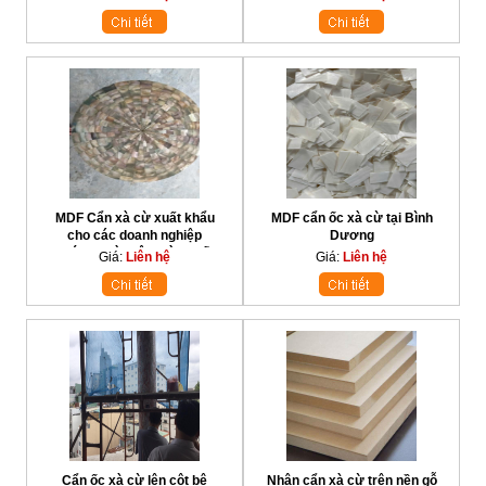
MDF Cẩn xà cừ xuất khẩu
MDF cẩn ốc xà cừ tại Bình
cho các doanh nghiệp
Dương
nước ngoài trên toàn quốc
Giá:
Liên hệ
Giá:
Liên hệ
Cẩn ốc xà cừ lên cột bê
Nhận cẩn xà cừ trên nền gỗ