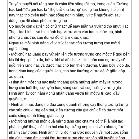
Truyền thuyết nói rằng hạc là chim tiên sống rất thọ, trong cuốn "Tướng
hạc kinh" đã gọi hạc là " thọ bất khả lượng" (sống lâu không thể tính)
hay "hạc thọ thiên tuế" (hạc sống nghìn năm). Vì thế người đời sau
dùng hạc để chúc phúc trường thọ.
Có người còn đặt tên có chữ "hạc" để may mắn và trường thọ như: Hạc
Thọ, Hạc Linh... và hình ảnh hạc được đưa vào tranh chúc thọ, bình
phong chúc thọ, câu đối và đồ chạm khắc khác.
Ngoài ra mỗi hình dáng và vị trí đặt hạc còn tượng trưng cho một ý
nghĩa riêng:
- Một chú hạc đang bay vút lên lên trời tượng trưng cho một thế giới bên
kia tốt đẹp, phiêu du, bởi vì khi ai đó chết đi, linh hồn của người ấy sẽ
ngồi trên lưng hạc và được hạc chở lên thiên đường. Cũng bởi lý do đó,
trong đám tang của người Hoa, con hạc thường được đặt ở giữa nắp
áo quan.
- Hình ảnh một chú hạc thấp thoáng giữa những đám mây lại tượng
trưng cho tuổi thọ, sự uyên bác, sáng suốt và cuộc sống vương giả.
Hình ảnh ấy còn hàm ý chủ nhân đang vươn tới một vị trí cao, đầy
quyền lực.
- Hình ảnh hạc đang nô đùa xung quanh những cây thông tượng trưng
cho sức chịu đựng dẻo dai, kiên cường của gia chủ để có được một
cuộc sống danh tiếng, giàu sang.
- Một trong những món quà mừng tặng cho cha mẹ có thể là một tác
phẩm nghệ thuật có hình hai chú hạc trắng nép mình vào nhau giữa
nhánh cây thông. Hình ảnh thi vị đó như ước nguyện về một cuộc sống
gia đình trong ấm ngoài êm, tượng trưng cho sự tiếp nối truyền thống