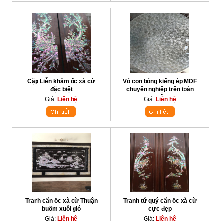
Cặp Liễn khảm ốc xà cừ
Vỏ con bóng kiếng ép MDF
đặc biệt
chuyên nghiệp trên toàn
quốc
Giá:
Liên hệ
Giá:
Liên hệ
Tranh cẩn ốc xà cừ Thuận
Tranh tứ quý cẩn ốc xà cừ
buồm xuôi gió
cực đẹp
Giá:
Liên hệ
Giá:
Liên hệ