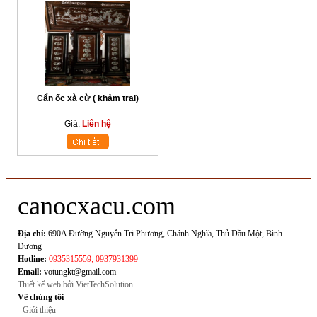
Cẩn ốc xà cừ ( khảm trai)
Giá:
Liên hệ
canocxacu.com
Địa chỉ:
690A Đường Nguyễn Tri Phương, Chánh Nghĩa, Thủ Dầu Một, Bình
Dương
Hotline:
0935315559; 0937931399
Email:
votungkt@gmail.com
Thiết kế web bởi VietTechSolution
Về chúng tôi
-
Giới thiệu