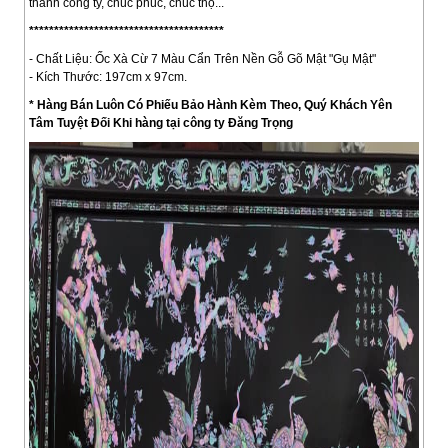
thành công ty, chúc phúc, chúc thọ...
***************************************
- Chất Liệu: Ốc Xà Cừ 7 Màu Cẩn Trên Nền Gỗ Gõ Mật "Gụ Mật"
- Kích Thước: 197cm x 97cm.
* Hàng Bán Luôn Có Phiếu Bảo Hành Kèm Theo, Quý Khách Yên
Tâm Tuyệt Đối Khi hàng tại công ty Đăng Trọng