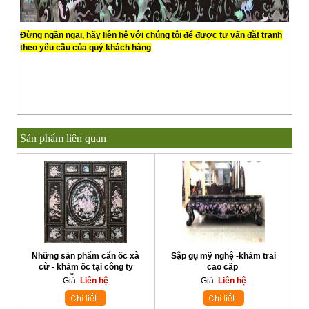
Đừng ngần ngại, hãy liên hệ với chúng tôi để được tư vấn đặt tranh
theo yêu cầu của quý khách hàng
Sản phẩm liên quan
Những sản phẩm cẩn ốc xà
Sập gụ mỹ nghệ -khảm trai
cừ - khảm ốc tại công ty
cao cấp
Đăng Trọng
Giá:
Liên hệ
Giá:
Liên hệ