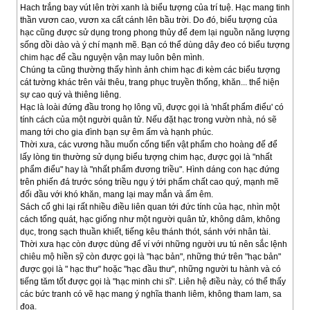
Hach trắng bay vút lên trời xanh là biểu tượng của trí tuệ. Hạc mang tinh
thần vươn cao, vươn xa cất cánh lên bầu trời. Do đó, biểu tượng của
hạc cũng được sử dụng trong phong thủy để đem lại nguồn năng lượng
sống dồi dào và ý chí mạnh mẽ. Bạn có thể dùng dây đeo có biểu tượng
chim hạc để cầu nguyện vận may luôn bên mình.
Chúng ta cũng thường thấy hình ảnh chim hạc đi kèm các biểu tượng
cát tường khác trên vải thêu, trang phục truyền thống, khăn... thể hiện
sự cao quý và thiêng liêng.
Hạc là loài đứng đầu trong họ lông vũ, được gọi là 'nhất phẩm điểu' có
tính cách của một người quân tử. Nếu đặt hạc trong vườn nhà, nó sẽ
mang tới cho gia đình bạn sự êm ấm và hạnh phúc.
Thời xưa, các vương hầu muốn cống tiến vật phẩm cho hoàng đế để
lấy lòng tin thường sử dụng biểu tượng chim hạc, được gọi là "nhất
phẩm điểu" hay là "nhất phẩm đương triều". Hình dáng con hạc đứng
trên phiến đá trước sóng triều ngụ ý tới phẩm chất cao quý, mạnh mẽ
đối đầu với khó khăn, mang lại may mắn và ấm êm.
Sách cổ ghi lại rất nhiều điều liên quan tới đức tính của hạc, nhìn một
cách tổng quát, hạc giống như một người quân tử, không dâm, không
dục, trong sạch thuần khiết, tiếng kêu thánh thót, sánh với nhân tài.
Thời xưa hạc còn được dùng để ví với những người ưu tú nên sắc lệnh
chiêu mộ hiền sỹ còn được gọi là "hạc bản", những thứ trên "hạc bản"
được gọi là " hạc thư" hoặc "hạc đầu thư", những người tu hành và có
tiếng tăm tốt được gọi là "hạc minh chi sĩ". Liên hệ điều này, có thể thấy
các bức tranh có vẽ hạc mang ý nghĩa thanh liêm, không tham lam, sa
đọa.