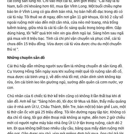
cất công săn lùng nó. Chỉ vào một cái tủ, anh giới thiệu: "Cái này là tủ
Nam, tuổi chỉ khoảng hơn 60, mua tận Vĩnh Long. Một buổi chiều nghe
báo tin ở Vĩnh Long có gia đình bán nhà, họ bán hết đồ đạc trong đó có
cái tủ này. Tôi thuê xe đi ngay, đến nơi gần 11 giờ khuya, lội bộ 2 cây số
ngoài ruộng mới vào đến một căn nhà, cửa nẻo mở toang, nhà trống
tuềnh toàng, giữa nhà là cái tủ cẩn ốc sáng quắc trong bóng đêm. Gặp
đúng hàng, tôi "kết" quá trời nên xin gia đình ngủ lại. Sáng hôm sau ngã
giá mua với 8 triệu bạc. Tính cả chi phí vận chuyển và phục chế, cái tủ
chưa đến 15 triệu đồng. Vừa được cái tủ vừa được chu du một chuyến
thú vị ".
Những chuyến săn đồ
Cái thú hấp dẫn những người sưu tầm là những chuyến đi săn lùng đồ.
Cụ Vương Hồng Sển ngày xưa khi xuống miệt quê lội ruộng săn đồ cổ,
mua được cái bình ưng ý, về đến nhà tối mịt, chân dính sình không kịp
rửa, ôm cái bình leo lên giường ngủ, sướng đến quên cả cơm nước, vợ
con.
Chủ nhân của 6 chiếc tủ thờ kể trên cũng có không ít lần thất bại khi đi
săn đồ. Anh kể lại: "Sáng hôm đó, tôi đọc tờ Mua và Bán, thấy mẩu quảng
cáo ở nhà anh Út U, Châu Thành, Bến Tre, bán một bộ bàn ghế Luis, một
tủ thờ cẩn ốc với giá 25 triệu đồng. Tôi lên đường ngay lập tức. Không có
địa chỉ rõ ràng, tôi gọi điện thoại mãi không ai nghe, đến hơn 2 giờ chiều
mới có người nghe máy bảo nhà ông Út U ở tận trong ruộng, cách đó 2
km. Đi qua không biết bao nhiêu cây cầu, băng qua mấy đám ruộng mới
đến nơi. Gặp được gia chủ, vừa mở miệng định hỏi mua, ông chủ trả lời