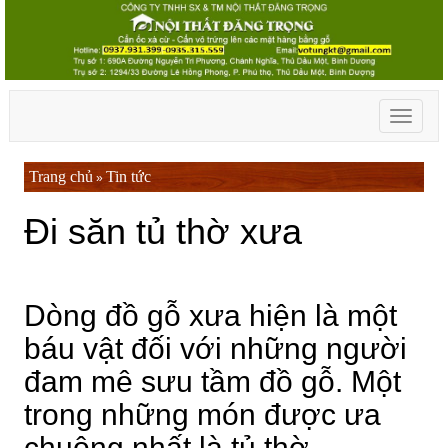
Toggle
navigati
Trang chủ
Tin tức
»
Đi săn tủ thờ xưa
Dòng đồ gỗ xưa hiện là một
báu vật đối với những người
đam mê sưu tầm đồ gỗ. Một
trong những món được ưa
chuộng nhất là tủ thờ