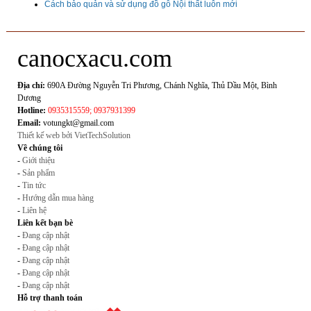
Cách bảo quản và sử dụng đồ gỗ Nội thất luôn mới
canocxacu.com
Địa chỉ:
690A Đường Nguyễn Tri Phương, Chánh Nghĩa, Thủ Dầu Một, Bình
Dương
Hotline:
0935315559; 0937931399
Email:
votungkt@gmail.com
Thiết kế web bởi VietTechSolution
Về chúng tôi
-
Giới thiệu
-
Sản phẩm
-
Tin tức
-
Hướng dẫn mua hàng
-
Liên hệ
Liên kết bạn bè
-
Đang cập nhật
-
Đang cập nhật
-
Đang cập nhật
-
Đang cập nhật
-
Đang cập nhật
Hỗ trợ thanh toán