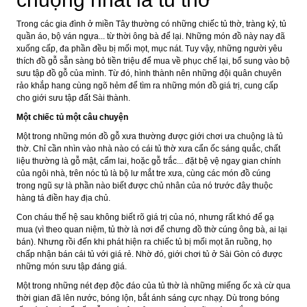
Trong các gia đình ở miền Tây thường có những chiếc tủ thờ, tràng kỷ, tủ
quần áo, bộ ván ngựa... từ thời ông bà để lại. Những món đồ này nay đã
xuống cấp, đa phần đều bị mối mọt, mục nát. Tuy vậy, những người yêu
thích đồ gỗ sẵn sàng bỏ tiền triệu để mua về phục chế lại, bổ sung vào bộ
sưu tập đồ gỗ của mình. Từ đó, hình thành nên những đội quân chuyên
rảo khắp hang cùng ngõ hẻm để tìm ra những món đồ giá trị, cung cấp
cho giới sưu tập đất Sài thành.
Một chiếc tủ một câu chuyện
Một trong những món đồ gỗ xưa thường được giới chơi ưa chuộng là tủ
thờ. Chỉ cần nhìn vào nhà nào có cái tủ thờ xưa cẩn ốc sáng quắc, chất
liệu thường là gỗ mật, cẩm lai, hoặc gỗ trắc... đặt bệ vệ ngay gian chính
của ngôi nhà, trên nóc tủ là bộ lư mắt tre xưa, cùng các món đồ cúng
trong ngũ sự là phần nào biết được chủ nhân của nó trước đây thuộc
hàng tá điền hay địa chủ.
Con cháu thế hệ sau không biết rõ giá trị của nó, nhưng rất khó để gạ
mua (vì theo quan niệm, tủ thờ là nơi để chưng đồ thờ cúng ông bà, ai lại
bán). Nhưng rồi đến khi phát hiện ra chiếc tủ bị mối mọt ăn ruồng, họ
chấp nhận bán cái tủ với giá rẻ. Nhờ đó, giới chơi tủ ở Sài Gòn có được
những món sưu tập đáng giá.
Một trong những nét đẹp độc đáo của tủ thờ là những miếng ốc xà cừ qua
thời gian đã lên nước, bóng lộn, bắt ánh sáng cực nhạy. Dù trong bóng