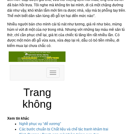
đã bán hồi trưa. Tôi nghe mà không tin tai mình, đi cả một chặng đường
dài như vậy, khó khăn lắm mới tìm ra được nhà, vậy mà bị phỗng tay trên.
Thế mới biết dân săn lùng đồ gỗ lợi hại đến mức nào".
Nhiều người bán cho mình cái tủ nát như tương, giá rẻ như bèo, mừng
húm vì vứt đi một của nợ trong nhà. Nhưng với những tay máu mê săn tủ
thờ, chỉ cần phục chế lại, giá trị của chiếc tủ tăng lên rất nhiều lần. Có
được một món đồ gỗ vừa xưa, vừa đẹp lại rẻ, dẫu có bỏ tiền nhiều, đi
kiếm mua lại chưa chắc có.
Xem tin khác
Nghề phục vụ “đế vương”
Các bước chuẩn bị Chất liệu và chế tác tranh khảm trai