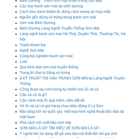
Bình Dương : Tranh sơn mài khảm trứng cực đẹp
Các loại tranh sơn mài tại bình dương
Cách treo tranh khảm ốc đúng cách mang lại may mắn
Nguồn gốc dùng vỏ trứng trong tranh sơn mài
Sơn mài Bình Dương
Bình Dương Làng Nghề Truyền Thống Sơn Mài
Làng nghề tranh sơn mài Hà Thái, Duyên Thái, Thường Tín, Hà
Nội
Tranh kham trai
Nghề Sơn Mài
Cùng trải nghiệm tranh sơn mài
Loài
Quy trình làm sơn mài truyền thống
Trang trí chai lọ bằng vỏ trứng
8 KỸ THUẬT Thể Hiện TRANH SƠN MÀI tại Làng Nghề Truyền
Thống
Công đoạn lau rơm bóng tự nhiên cho ốc xà cừ
Cẩn xà cừ là gì?
Cận cảnh loài ốc quý hiếm, siêu đắt đỏ
Vỏ ốc xà cừ có giá hàng chục triệu đồng ở Lý Sơn
Bảo tàng lịch sử quốc gia -một loại hình nghệ thuật độc đáo tại
Việt Nam
Phá cách với chất liệu sơn mài
SƠN MÀI LÀ GÌ? TÌM HIỂU VỀ SƠN MÀI LÀ GÌ?
Ý nghĩa khi sử dụng đồ gỗ xưa làm nội thất đối với gia chủ