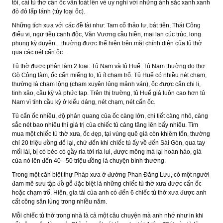
tối, cái tủ thờ cẩn ốc vẫn toát lên vẻ uy nghi với những ánh sắc xanh xanh
đỏ đỏ lấp lánh (tùy loại ốc).
Những tích xưa với các đề tài như: Tam cố thảo lư, bát tiên, Thái Công
điếu vị, ngư tiều canh độc, Văn Vương cầu hiền, mai lan cúc trúc, long
phụng kỳ duyên... thường được thể hiện trên mặt chính diện của tủ thờ
qua các nét cẩn ốc.
Tủ thờ được phân làm 2 loại: Tủ Nam và tủ Huế. Tủ Nam thường do thợ
Gò Công làm, ốc cẩn miếng to, tủ ít chạm trổ. Tủ Huế có nhiều nét chạm,
thường là chạm lộng (chạm xuyên lủng mảnh ván), ốc được cẩn chi li,
tinh xảo, cầu kỳ và phức tạp. Trên thị trường, tủ Huế giá luôn cao hơn tủ
Nam vì tính cầu kỳ ở kiểu dáng, nét chạm, nét cẩn ốc.
Tủ cẩn ốc nhiều, độ phản quang của ốc càng lớn, chi tiết càng nhỏ, càng
sắc nét bao nhiêu thì giá trị của chiếc tủ càng tăng lên bấy nhiêu. Tìm
mua một chiếc tủ thờ xưa, ốc đẹp, tại vùng quê giá còn khiêm tốn, thường
chỉ 20 triệu đồng đổ lại, chứ đến khi chiếc tủ ấy về đến Sài Gòn, qua tay
mối lái, bị cò béo cò gầy rỉa tới rỉa lui, được mông má lại hoàn hảo, giá
của nó lên đến 40 - 50 triệu đồng là chuyện bình thường.
Trong một căn biệt thự Pháp xưa ở đường Phan Đăng Lưu, có một người
đam mê sưu tập đồ gỗ đặc biệt là những chiếc tủ thờ xưa được cẩn ốc
hoặc chạm trổ. Hiện, gia tài của anh có đến 6 chiếc tủ thờ xưa được anh
cất công săn lùng trong nhiều năm.
Mỗi chiếc tủ thờ trong nhà là cả một câu chuyện mà anh nhớ như in khi